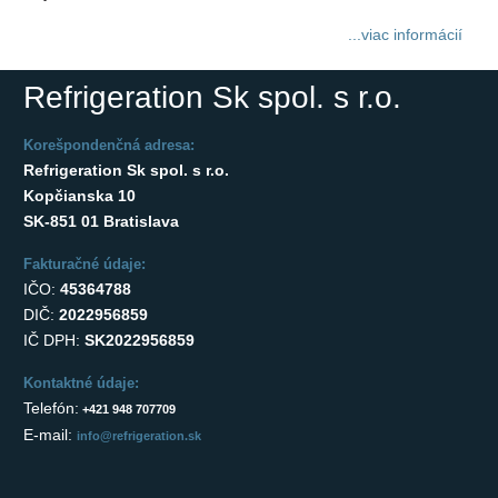
...viac informácií
Refrigeration Sk spol. s r.o.
Korešpondenčná adresa:
Refrigeration Sk spol. s r.o.
Kopčianska 10
SK-851 01 Bratislava
Fakturačné údaje:
IČO:
45364788
DIČ:
2022956859
IČ DPH:
SK2022956859
Kontaktné údaje:
Telefón:
+421 948 707709
E-mail:
info@refrigeration.sk