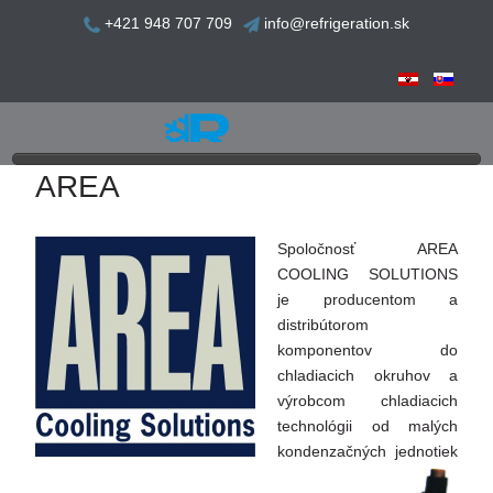
+421 948 707 709
info@refrigeration.sk
AREA
Spoločnosť AREA
COOLING SOLUTIONS
je producentom a
distribútorom
komponentov do
chladiacich okruhov a
výrobcom chladiacich
technológii od malých
kondenzačných jednotiek